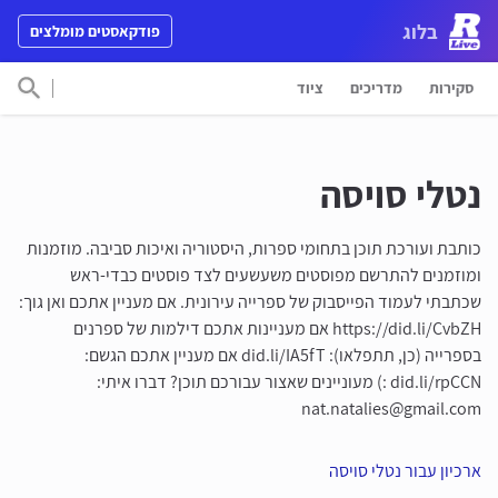
דלג לתוכן
בלוג
פודקאסטים מומלצים
Main Navigation
סקירות
מדריכים
ציוד
חפש 
נטלי סויסה
כותבת ועורכת תוכן בתחומי ספרות, היסטוריה ואיכות סביבה. מוזמנות
ומוזמנים להתרשם מפוסטים משעשעים לצד פוסטים כבדי-ראש
שכתבתי לעמוד הפייסבוק של ספרייה עירונית. אם מעניין אתכם ואן גוך:
https://did.li/CvbZH אם מעניינות אתכם דילמות של ספרנים
בספרייה (כן, תתפלאו): did.li/IA5fT אם מעניין אתכם הגשם:
did.li/rpCCN :) מעוניינים שאצור עבורכם תוכן? דברו איתי:
nat.natalies@gmail.com
ארכיון עבור נטלי סויסה