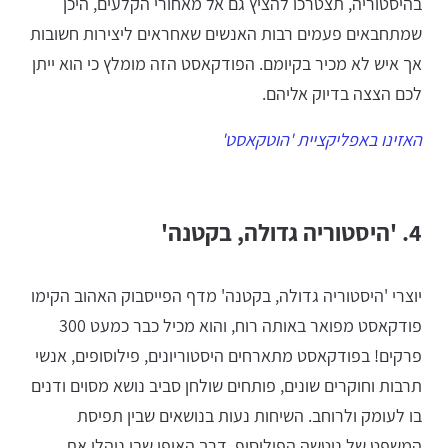
בהיסטוריה, תצטרכו להציץ גם אל מאחורי הקלעים, היכן
שמתחבאים פעמים רבות האנשים שאחראים ליצירות חשובות
אך איש לא מכיר בקיומם. הפודקאסט הזה מומלץ כי הוא ייתן
לכם הצצה בדיוק אליהם.
האזינו באפליקציית 'הוטקאסט'
4. 'היסטוריה גדולה, בקטנה'
יוצרי 'היסטוריה גדולה, בקטנה' מדף הפייסבוק האהוב הקימו
פודקאסט מפואר באותה רוח, והוא מכיל כבר כמעט 300
פרקים! בפודקאסט מתארחים היסטוריונים, פילוסופים, אנשי
תרבות וחוקרים שונים, פותחים שולחן סביב נושא מסוים ודנים
בו לעומק ולרוחב. השיחות נעות בנושאים שבין תפיסת
המשפט של ניטשה הפילוסוף, דרך האופן שבו ניהלו את