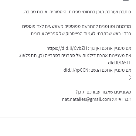
כותבת ועורכת תוכן בתחומי ספרות, היסטוריה ואיכות סביבה.
מוזמנות ומוזמנים להתרשם מפוסטים משעשעים לצד פוסטים
כבדי-ראש שכתבתי לעמוד הפייסבוק של ספרייה עירונית.
אם מעניין אתכם ואן גוך: https://did.li/CvbZH
אם מעניינות אתכם דילמות של ספרנים בספרייה (כן, תתפלאו):
did.li/IA5fT
אם מעניין אתכם הגשם: did.li/rpCCN
:)
מעוניינים שאצור עבורכם תוכן?
דברו איתי: nat.natalies@gmail.com