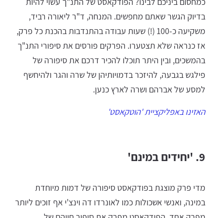
כמחסום ביניכם לבינו? הפודקאסט של התנ"ך עשוי להיות
בדיוק הגשר שאתם מחפשים. המנחה, ד"ר ליאורה רביד,
משקיעה כ-100 (!) שעות עבודה בהתנדבות בהכנת כל פרק,
אז כנראה שלא תצטערו. הפרקים פורסים את סיפורי התנ"ך
בהמשכים, ובין היתר תוכלו להכיר דרכם את סיפורה של
פילגש בגבעה, להיזכר בדמויותיהן של שרה והגר ולהיחשף
למסע של אברהם ושרה לארץ כנען.
האזינו באפליקציית 'הוטקאסט'
9. 'יחידים במינם'
מדי פרק מוצגת בפודקאסט סיפורה של דמות מיוחדת
במינה, ואנשי אשכולות כמו לאונרדו דה וינצ'י אף זוכים ליותר
מפרק אחד. הפודקאסט מפרק את סיפור חייהם של