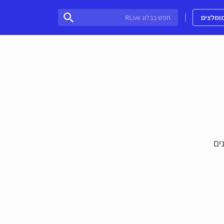
חפש בבלוג RLive
ומלצים
ים