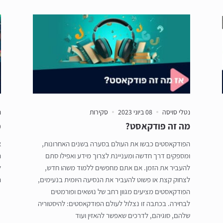
נטלי סויסה
08 ביוני 2023
סקירות
נ
מה זה פודקאסט?
פ
הפודקאסטים כבשו את העולם בסערה בשנים האחרונות,
א
ומספקים דרך חדשה ומעניינת לצרוך מידע ואפילו סתם
ה
להעביר את הזמן. אם אתם מחפשים ללמוד משהו חדש,
ל
לצחוק קצת או פשוט להעביר את הנסיעה היומית בנעימים,
ה
הפודקאסטים מציעים מגוון רחב של נושאים ופורמטים
לבחירה. בכתבה זו נצלול לעולם הפודקאסטים: להיסטוריה
שלהם, סוגיהם, לדרכים שאפשר להאזין ועוד